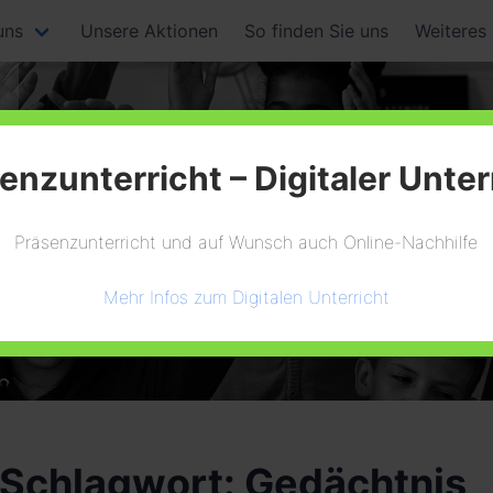
uns
Unsere Aktionen
So finden Sie uns
Weiteres
enzunterricht – Digitaler Unter
Präsenzunterricht und auf Wunsch auch Online-Nachhilfe
Mehr Infos zum Digitalen Unterricht
Schlagwort:
Gedächtnis